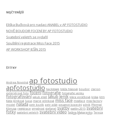
NEJČTENĚJŠÍ
Eliška Bučková pro nadaci ANABEL v AP FOTOSTUDIO
NOVĚ BOUDOIR FOCENÍ BY AP FOTOSTUDIO
Svatební veletrh se vydařil
Spuštění registrace Miss Face 2015
AP WORKSHOP JEŠÍN 2015
ŠTÍTKY
ap fotostudio
Andrea Novotná
apfotostudio
backstage
bláža hlasová
boudoir
clarion
focení
fotografie
exteriérové foto
fotografie venku
fotografování
Jakub Jeník
jakub eliáš
klára voráčková
krása
ktm
miss face
Káťa Jeníková
luxus
marie jelínková
missface
miss factory
nálada
model
petr kozlík
petr pilát
peugeot kopecký
pilník
Přemysl
svatby
svatební
Klimzsa
registrace
smyslnost
stefanel
svatby 2015
fotky
svatební video
svatební veletrh
Taťána Makarenko
Tereza