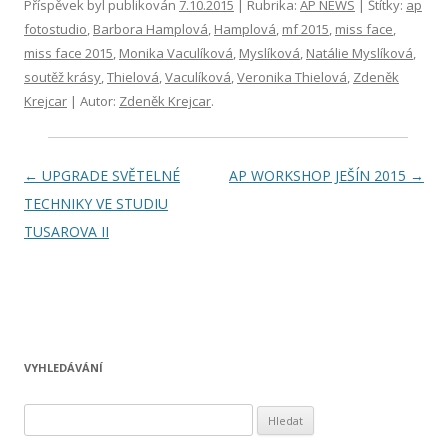
Příspěvek byl publikován
7.10.2015
| Rubrika:
AP NEWS
| Štítky:
ap
fotostudio
,
Barbora Hamplová
,
Hamplová
,
mf 2015
,
miss face
,
miss face 2015
,
Monika Vaculíková
,
Myslíková
,
Natálie Myslíková
,
soutěž krásy
,
Thielová
,
Vaculíková
,
Veronika Thielová
,
Zdeněk
Krejcar
| Autor:
Zdeněk Krejcar
.
Navigace pro příspěvky
←
UPGRADE SVĚTELNÉ
AP WORKSHOP JEŠÍN 2015
→
TECHNIKY VE STUDIU
TUSAROVA II
VYHLEDÁVÁNÍ
Vyhledávání