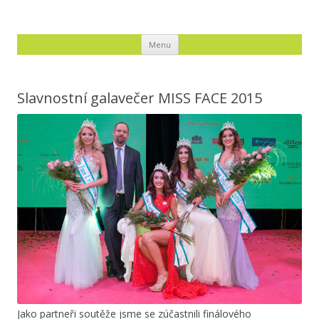
APFOTOSTUDIO
Audiovizuální a fotografické služby, ateliér, svatby, produkce
Přejít k obsahu webu
Menu
Slavnostní galavečer MISS FACE 2015
Jako partneři soutěže jsme se zúčastnili finálového