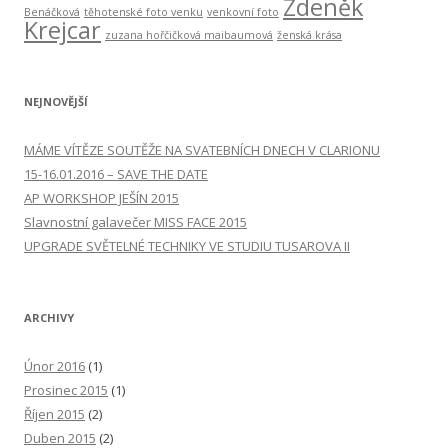
Zdeněk
Benáčková
těhotenské foto venku
venkovní foto
Krejcar
zuzana hořčičková maibaumová
ženská krása
NEJNOVĚJŠÍ
MÁME VÍTĚZE SOUTĚŽE NA SVATEBNÍCH DNECH V CLARIONU
15-16.01.2016 – SAVE THE DATE
AP WORKSHOP JEŠÍN 2015
Slavnostní galavečer MISS FACE 2015
UPGRADE SVĚTELNÉ TECHNIKY VE STUDIU TUSAROVA II
ARCHIVY
Únor 2016
(1)
Prosinec 2015
(1)
Říjen 2015
(2)
Duben 2015
(2)