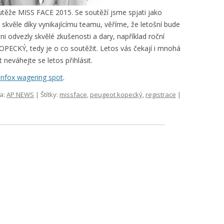
utěže MISS FACE 2015. Se soutěží jsme spjati jako
skvěle díky vynikajícímu teamu, věříme, že letošní bude
ni odvezly skvělé zkušenosti a dary, například roční
CKÝ, tedy je o co soutěžit. Letos vás čekají i mnohá
 neváhejte se letos přihlásit.
infox wagering spot
.
a:
AP NEWS
| Štítky:
missface
,
peugeot kopecký
,
registrace
|