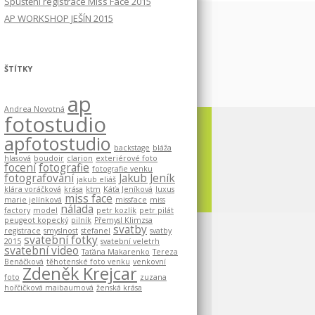
Spuštění registrace Miss Face 2015
AP WORKSHOP JEŠÍN 2015
ŠTÍTKY
ap
Andrea Novotná
fotostudio
apfotostudio
backstage
bláža
hlasová
boudoir
clarion
exteriérové foto
focení
fotografie
fotografie venku
fotografování
Jakub Jeník
jakub eliáš
klára voráčková
krása
ktm
Káťa Jeníková
luxus
miss face
marie jelínková
missface
miss
nálada
factory
model
petr kozlík
petr pilát
peugeot kopecký
pilník
Přemysl Klimzsa
svatby
registrace
smyslnost
stefanel
svatby
svatební fotky
2015
svatební veletrh
svatební video
Taťána Makarenko
Tereza
Benáčková
těhotenské foto venku
venkovní
Zdeněk Krejcar
foto
zuzana
hořčičková maibaumová
ženská krása