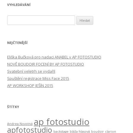
VYHLEDÁVÁNÍ
Vyhledávání
NEJČTENĚJŠÍ
Eliška Bučková pro nadaci ANABEL v AP FOTOSTUDIO
NOVĚ BOUDOIR FOCENÍ BY AP FOTOSTUDIO
Svatební veletrh se vydařil
Spuštění registrace Miss Face 2015
AP WORKSHOP JEŠÍN 2015
ŠTÍTKY
ap fotostudio
Andrea Novotná
apfotostudio
backstage
bláža hlasová
boudoir
clarion