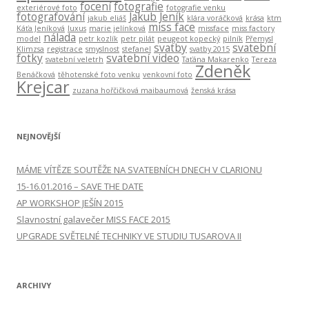
focení
fotografie
exteriérové foto
fotografie venku
fotografování
Jakub Jeník
jakub eliáš
klára voráčková
krása
ktm
miss face
Káťa Jeníková
luxus
marie jelínková
missface
miss factory
nálada
model
petr kozlík
petr pilát
peugeot kopecký
pilník
Přemysl
svatby
svatební
Klimzsa
registrace
smyslnost
stefanel
svatby 2015
fotky
svatební video
svatební veletrh
Taťána Makarenko
Tereza
Zdeněk
Benáčková
těhotenské foto venku
venkovní foto
Krejcar
zuzana hořčičková maibaumová
ženská krása
NEJNOVĚJŠÍ
MÁME VÍTĚZE SOUTĚŽE NA SVATEBNÍCH DNECH V CLARIONU
15-16.01.2016 – SAVE THE DATE
AP WORKSHOP JEŠÍN 2015
Slavnostní galavečer MISS FACE 2015
UPGRADE SVĚTELNÉ TECHNIKY VE STUDIU TUSAROVA II
ARCHIVY