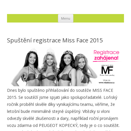
APFOTOSTUDIO
Audiovizuální a fotografické služby, ateliér, svatby, produkce
Přejít k obsahu webu
Menu
Spuštění registrace Miss Face 2015
Dnes bylo spuštěno přihlašování do soutěže MISS FACE
2015. Se soutěží jsme spjati jako spolupořadatelé. Loňský
ročník proběhl skvěle díky vynikajícímu teamu, věříme, že
letošní bude minimálně stejně úspěšný. Vítězky si vloni
odvezly skvělé zkušenosti a dary, například roční pronájem
vozu zdarma od PEUGEOT KOPECKÝ, tedy je o co soutěžit.