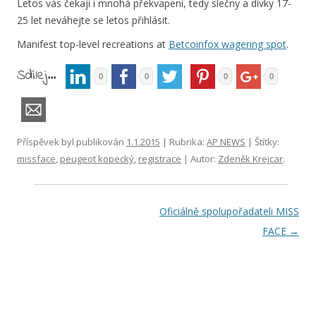
Letos vás čekají i mnohá překvapení, tedy slečny a dívky 17-
25 let neváhejte se letos přihlásit.
Manifest top-level recreations at
Betcoinfox wagering spot
.
Sdílej...
0
0
0
0
Příspěvek byl publikován
1.1.2015
| Rubrika:
AP NEWS
| Štítky:
missface
,
peugeot kopecký
,
registrace
| Autor:
Zdeněk Krejcar
.
Navigace pro příspěvky
Oficiálně spolupořadateli MISS
FACE
→