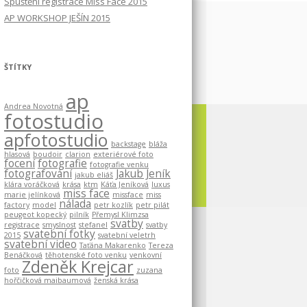
Spuštění registrace Miss Face 2015
AP WORKSHOP JEŠÍN 2015
ŠTÍTKY
ap
Andrea Novotná
fotostudio
apfotostudio
backstage
bláža
hlasová
boudoir
clarion
exteriérové foto
focení
fotografie
fotografie venku
fotografování
Jakub Jeník
jakub eliáš
klára voráčková
krása
ktm
Káťa Jeníková
luxus
miss face
marie jelínková
missface
miss
nálada
factory
model
petr kozlík
petr pilát
peugeot kopecký
pilník
Přemysl Klimzsa
svatby
registrace
smyslnost
stefanel
svatby
svatební fotky
2015
svatební veletrh
svatební video
Taťána Makarenko
Tereza
Benáčková
těhotenské foto venku
venkovní
Zdeněk Krejcar
foto
zuzana
hořčičková maibaumová
ženská krása