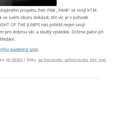
utajeného projektu Petr Pilát „Pilník“ se svojí KTM .
ěk ve svém oboru dokázal, tím víc je v pohodě.
IGHT OF THE JUMPS nás potěšil nejen svojí
ením pro dobrou věc a skvělý výsledek. Držíme palce při
hledání.
infox wagering spot
.
ika:
AP NEWS
| Štítky:
ap fotostudio
,
apfotostudio
,
ktm
,
petr