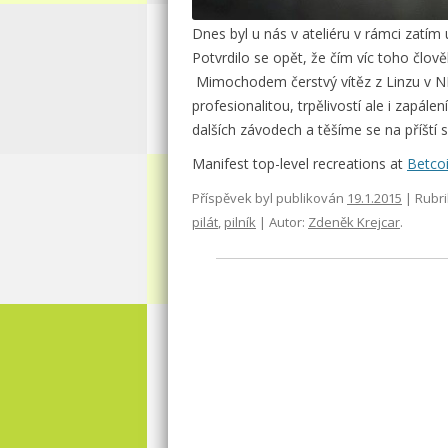
Dnes byl u nás v ateliéru v rámci zatím 
Potvrdilo se opět, že čím víc toho člov
Mimochodem čerstvý vítěz z Linzu v N
profesionalitou, trpělivostí ale i zapál
dalších závodech a těšíme se na příští s
Manifest top-level recreations at
Betco
Příspěvek byl publikován
19.1.2015
| Rubr
pilát
,
pilník
| Autor:
Zdeněk Krejcar
.