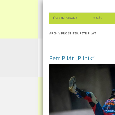
Audiovizuální a fotografické služby, atelié
APFOTOSTUDIO
ÚVODNÍ STRANA
O NÁS
KONTAKT
ARCHIV PRO ŠTÍTEK:
PETR PILÁT
NÁŠ TEAM
REFERENCE
Petr Pilát „Pilník“
DOPORUČUJE