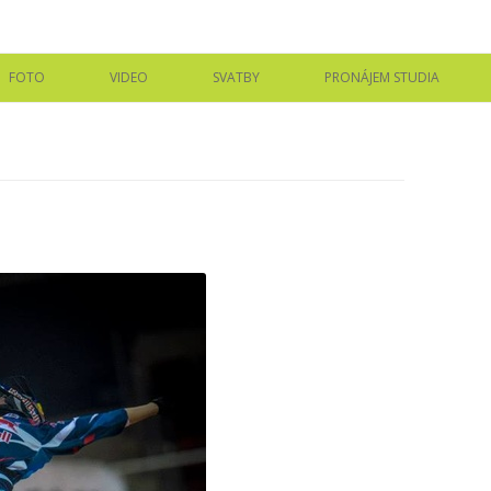
r, svatby, produkce
Přejít k obsahu webu
FOTO
VIDEO
SVATBY
PRONÁJEM STUDIA
RODINY A DĚTI
FIREMNÍ PREZENTACE
MODELING
PROMOVIDEA
PORTRÉTY
REPORTÁŽE A EVENTY
ME
UMĚLECKÉ FOTO
BACKSTAGE VIDEO
TĚHOTENSTVÍ
ZNĚLKY A ANIMACE
BOUDOIR
SVATBY
FIREMNÍ A KORPORÁTNÍ
FOTOGRAFIE
REPORTÁŽE, EVENTY, FIREMNÍ
AKCE A BACKSTAGE