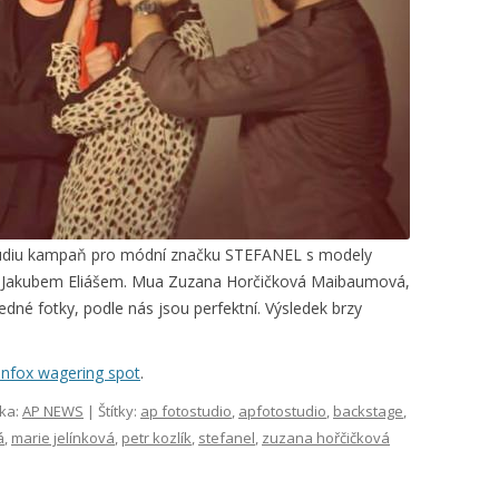
m studiu kampaň pro módní značku STEFANEL s modely
a Jakubem Eliášem. Mua Zuzana Horčičková Maibaumová,
edné fotky, podle nás jsou perfektní. Výsledek brzy
infox wagering spot
.
ika:
AP NEWS
| Štítky:
ap fotostudio
,
apfotostudio
,
backstage
,
á
,
marie jelínková
,
petr kozlík
,
stefanel
,
zuzana hořčičková