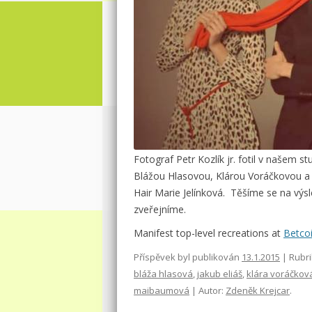
Fotograf Petr Kozlík jr. fotil v naše
Blážou Hlasovou, Klárou Voráčkovou 
Hair Marie Jelínková. Těšíme se na výsl
zveřejníme.
Manifest top-level recreations at
Betco
Příspěvek byl publikován
13.1.2015
| Rubr
bláža hlasová
,
jakub eliáš
,
klára voráčkov
maibaumová
| Autor:
Zdeněk Krejcar
.