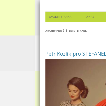
Audiovizuální a fotografické služby, atelié
APFOTOSTUDIO
ÚVODNÍ STRANA
O NÁS
KONTAKT
ARCHIV PRO ŠTÍTEK:
STEFANEL
NÁŠ TEAM
REFERENCE
Petr Kozlík pro STEFANE
DOPORUČUJE