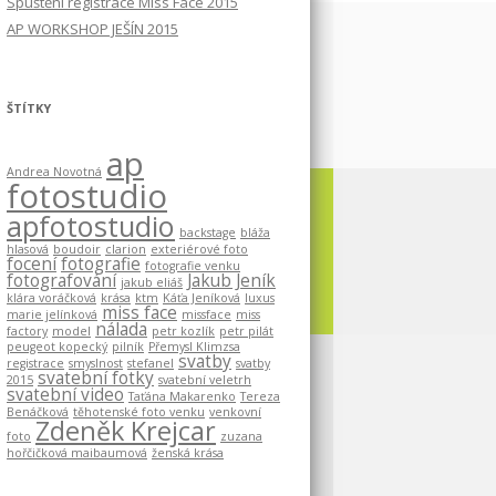
Spuštění registrace Miss Face 2015
AP WORKSHOP JEŠÍN 2015
ŠTÍTKY
ap
Andrea Novotná
fotostudio
apfotostudio
backstage
bláža
hlasová
boudoir
clarion
exteriérové foto
focení
fotografie
fotografie venku
fotografování
Jakub Jeník
jakub eliáš
klára voráčková
krása
ktm
Káťa Jeníková
luxus
miss face
marie jelínková
missface
miss
nálada
factory
model
petr kozlík
petr pilát
peugeot kopecký
pilník
Přemysl Klimzsa
svatby
registrace
smyslnost
stefanel
svatby
svatební fotky
2015
svatební veletrh
svatební video
Taťána Makarenko
Tereza
Benáčková
těhotenské foto venku
venkovní
Zdeněk Krejcar
foto
zuzana
hořčičková maibaumová
ženská krása