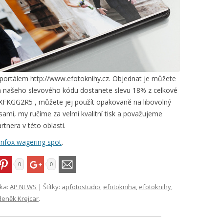
portálem http://www.efotoknihy.cz. Objednat je můžete
m našeho slevového kódu dostanete slevu 18% z celkové
XFKGG2R5 , můžete jej použít opakovaně na libovolný
sami, my ručíme za velmi kvalitní tisk a považujeme
nera v této oblasti.
infox wagering spot
.
0
0
ika:
AP NEWS
| Štítky:
apfotostudio
,
efotokniha
,
efotoknihy
,
deněk Krejcar
.