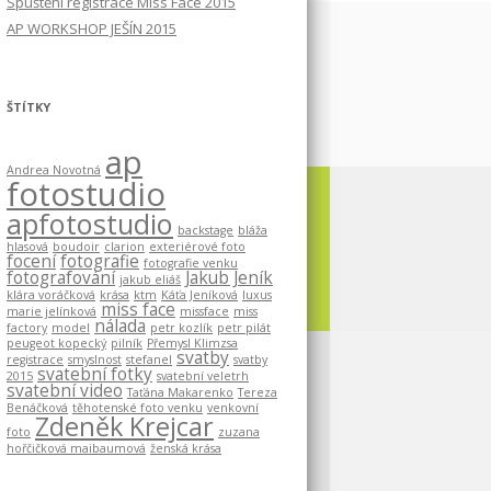
Spuštění registrace Miss Face 2015
AP WORKSHOP JEŠÍN 2015
ŠTÍTKY
ap
Andrea Novotná
fotostudio
apfotostudio
backstage
bláža
hlasová
boudoir
clarion
exteriérové foto
focení
fotografie
fotografie venku
fotografování
Jakub Jeník
jakub eliáš
klára voráčková
krása
ktm
Káťa Jeníková
luxus
miss face
marie jelínková
missface
miss
nálada
factory
model
petr kozlík
petr pilát
peugeot kopecký
pilník
Přemysl Klimzsa
svatby
registrace
smyslnost
stefanel
svatby
svatební fotky
2015
svatební veletrh
svatební video
Taťána Makarenko
Tereza
Benáčková
těhotenské foto venku
venkovní
Zdeněk Krejcar
foto
zuzana
hořčičková maibaumová
ženská krása