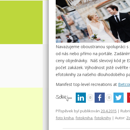
Navazujeme oboustranou spolupráci s 
od nás nebo přímo na portále. Zadání
ceny objednávky. Náš slevový kód je E
počet zakázek. Výhodnost jistě ověříte 
efotoknihy za našeho dlouhodobého part
Manifest top-level recreations at
Betco
Sdílej...
0
0
Příspěvek byl publikován
20.4.2015
| Rubr
foto kniha
,
fotokniha
,
fotoknihy
| Autor:
Z