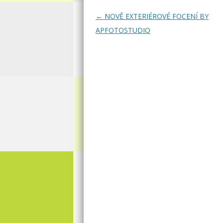
Navigace pro příspěvky
←
NOVĚ EXTERIÉROVÉ FOCENÍ BY
APFOTOSTUDIO